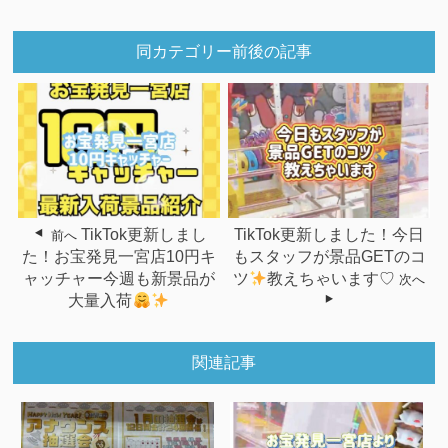
同カテゴリー前後の記事
TikTok更新しまし
TikTok更新しました！今日
前へ
た！お宝発見一宮店10円キ
もスタッフが景品GETのコ
ャッチャー今週も新景品が
ツ
教えちゃいます♡
次へ
大量入荷
関連記事