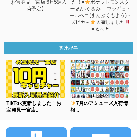
ーお宝発見一宮店 6月5週入
た！■
ポケットモンスタ
荷予定】
ー ぬいぐるみ ～マッギョ・
モルペコ(まんぷくもよう)・
ズピカ～
入荷しました
■
次へ
関連記事
TikTok更新しました！お
7月のアミューズ入荷情
宝発見一宮店...
報...