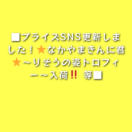
■プライズSNS更新しま
した！
なかやまきんに君
〜りそうの姿トロフィ
ー〜入荷
等■