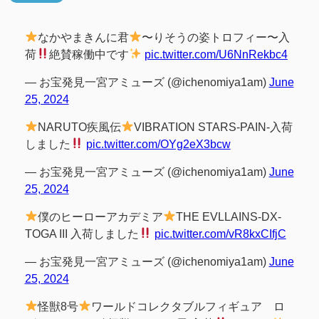
なかやまきんに君
〜りそうの姿トロフィー〜入
荷
絶賛稼働中です
pic.twitter.com/U6NnRekbc4
— お宝発見一宮アミューズ (@ichenomiya1am)
June
25, 2024
NARUTO疾風伝
VIBRATION STARS-PAIN-入荷
しました
pic.twitter.com/OYg2eX3bcw
— お宝発見一宮アミューズ (@ichenomiya1am)
June
25, 2024
僕のヒーローアカデミア
THE EVLLAINS-DX-
TOGA III 入荷しました
pic.twitter.com/vR8kxCIfjC
— お宝発見一宮アミューズ (@ichenomiya1am)
June
25, 2024
怪獣8号
ワールドコレクタブルフィギュア ロ