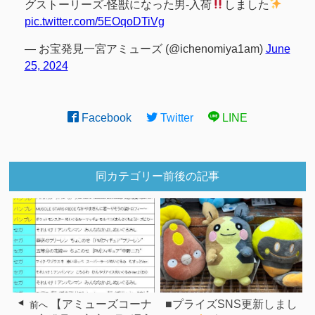
グストーリーズ-怪獣になった男-入荷
しました
pic.twitter.com/5EOqoDTiVg
— お宝発見一宮アミューズ (@ichenomiya1am)
June
25, 2024
Facebook
Twitter
LINE
同カテゴリー前後の記事
【アミューズコーナ
■プライズSNS更新しまし
前へ