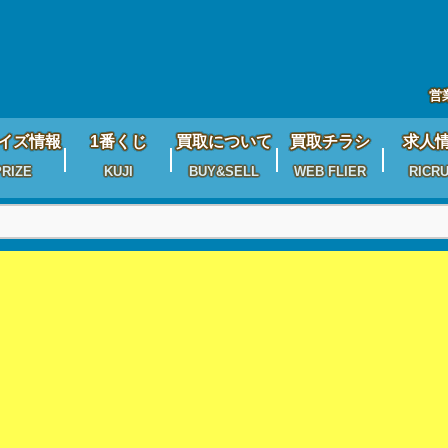
営
イズ情報
1番くじ
買取について
買取チラシ
求人
PRIZE
KUJI
BUY&SELL
WEB FLIER
RICRU