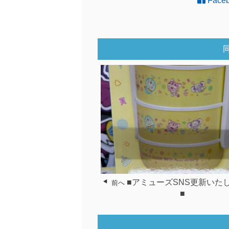
Face
■アミューズSNS更新いた
前へ
■