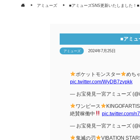
アミューズ
■アミューズSNS更新いたしました！■
■アミュ
2024年7月25日
アミューズ
ポケットモンスター
めち
pic.twitter.com/WyDB7zvpkk
— お宝発見一宮アミューズ (@ich
ワンピース
KINGOFARTIS
絶賛稼働中
pic.twitter.com
— お宝発見一宮アミューズ (@ich
鬼滅の刃
VIBATION ST