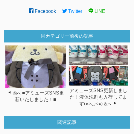
Facebook
Twitter
LINE
同カテゴリー前後の記事
アミューズSNS更新しまし
■アミューズSNS更
前へ
た！液体洗剤も入荷してま
新いたしました！■
す(๑>◡<๑)
次へ
関連記事