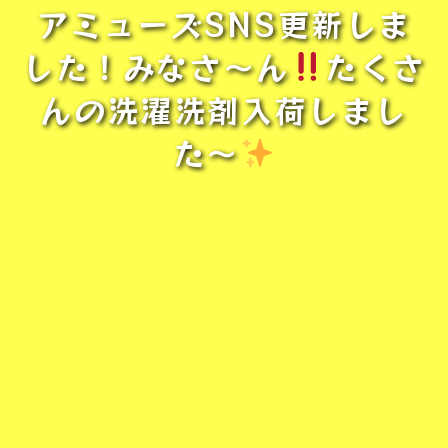
アミューズSNS更新しま
した！みなさ〜ん
たくさ
んの洗濯洗剤入荷しまし
た〜