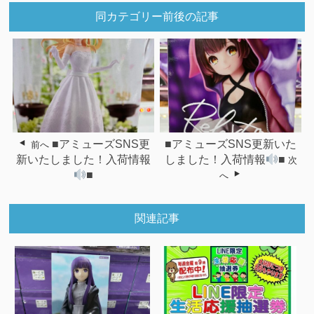
同カテゴリー前後の記事
■アミューズSNS更
■アミューズSNS更新いた
前へ
新いたしました！入荷情報
しました！入荷情報
■
次
■
へ
関連記事