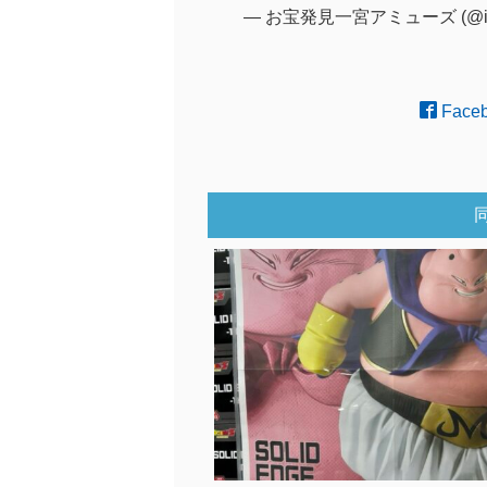
— お宝発見一宮アミューズ (@ich
Face