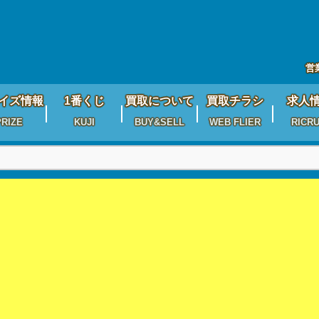
営
イズ情報
1番くじ
買取について
買取チラシ
求人
PRIZE
KUJI
BUY&SELL
WEB FLIER
RICRU