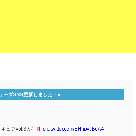
ューズSNS更新しました！■
ギュアvol.3入荷
pic.twitter.com/EHnpvJBeA4