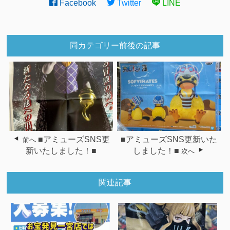
Facebook
Twitter
LINE
同カテゴリー前後の記事
■アミューズSNS更
■アミューズSNS更新いた
前へ
新いたしました！■
しました！■
次へ
関連記事