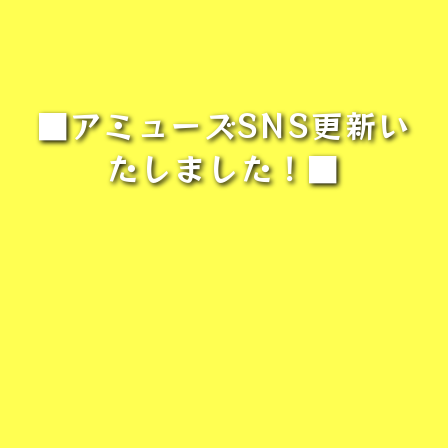
■アミューズSNS更新い
たしました！■