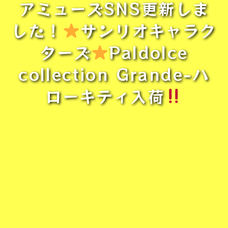
アミューズSNS更新しま
した！
サンリオキャラク
ターズ
Paldolce
collection Grande-ハ
ローキティ入荷