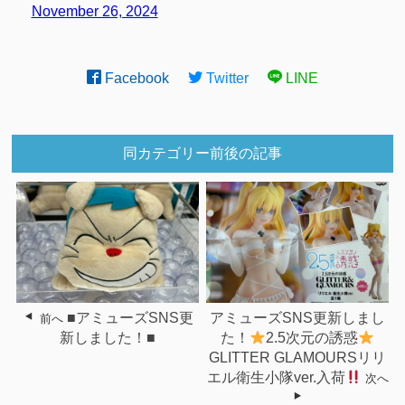
November 26, 2024
Facebook
Twitter
LINE
同カテゴリー前後の記事
■アミューズSNS更
アミューズSNS更新しまし
前へ
新しました！■
た！
2.5次元の誘惑
GLITTER GLAMOURSリリ
エル衛生小隊ver.入荷
次へ