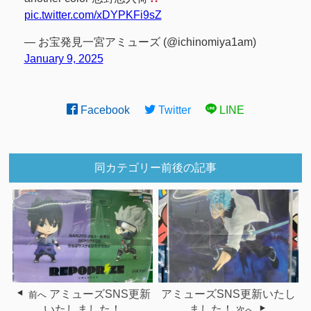
pic.twitter.com/xDYPKFi9sZ
— お宝発見一宮アミューズ (@ichinomiya1am)
January 9, 2025
Facebook
Twitter
LINE
同カテゴリー前後の記事
アミューズSNS更新
アミューズSNS更新いたし
前へ
いたしました！
ました！
次へ