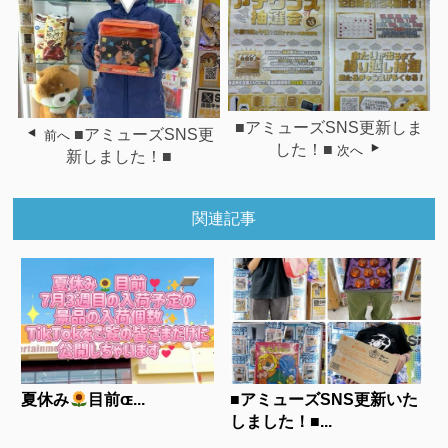
■アミューズSNS更新しま
■アミューズSNS更
前へ
した！■
次へ
新しました！■
関連記事
夏休み
目前ɶ...
■アミューズSNS更新いた
しました！■...