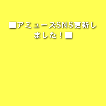
■アミューズSNS更新し
ました！■