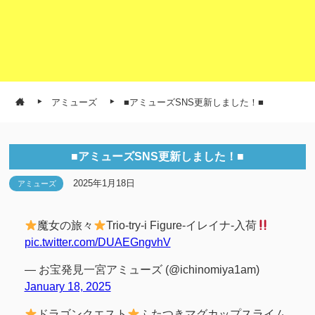
アミューズ
■アミューズSNS更新しました！■
■アミューズSNS更新しました！■
2025年1月18日
アミューズ
魔女の旅々
Trio-try-i Figure-イレイナ-入荷
pic.twitter.com/DUAEGngvhV
— お宝発見一宮アミューズ (@ichinomiya1am)
January 18, 2025
ドラゴンクエスト
ふたつきマグカップスライム