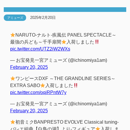
2025年2月20日
アミューズ
NARUTO-ナルト-疾風伝 PANEL SPECTACLE～
最強の兵ども～千手扉間
入荷しました
pic.twitter.com/UTZ2iW2WXs
— お宝発見一宮アミューズ (@ichinomiya1am)
February 20, 2025
ワンピースDXF ～THE GRANDLINE SERIES～
EXTRA SABO
入荷しました
pic.twitter.com/oqiRPntW7y
— お宝発見一宮アミューズ (@ichinomiya1am)
February 20, 2025
初音ミクBANPRESTO EVOLVE Classical tuning-
バレエ組曲【白鳥の湖】より-フィギュア
入荷しま