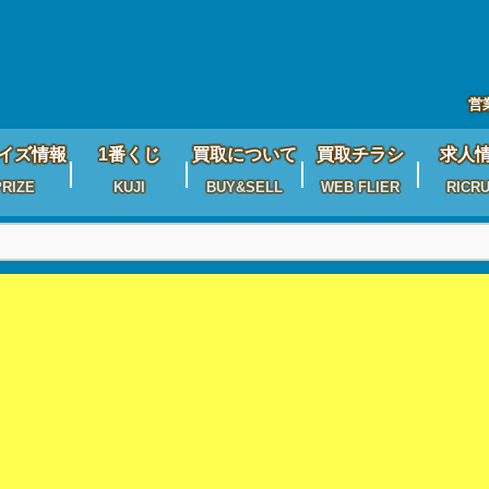
営
イズ情報
1番くじ
買取について
買取チラシ
求人
PRIZE
KUJI
BUY&SELL
WEB FLIER
RICRU