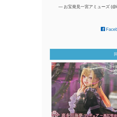
— お宝発見一宮アミューズ (@ich
Face