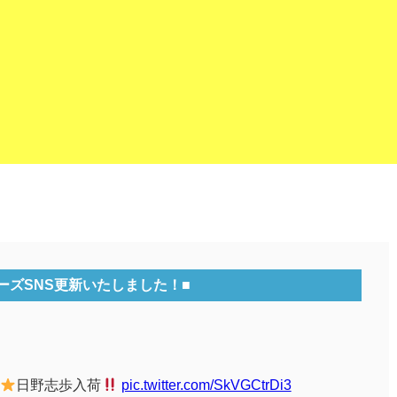
ーズSNS更新いたしました！■
ク
日野志歩入荷
pic.twitter.com/SkVGCtrDi3