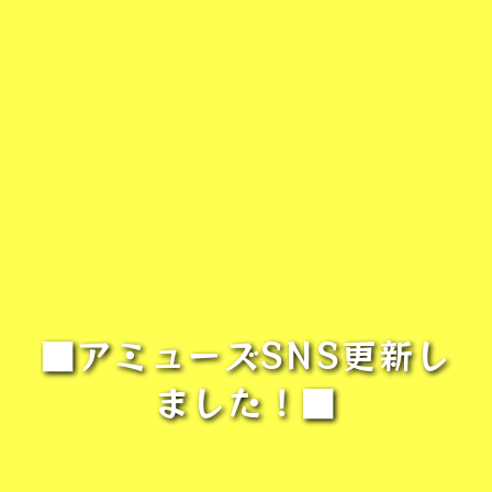
■アミューズSNS更新し
ました！■