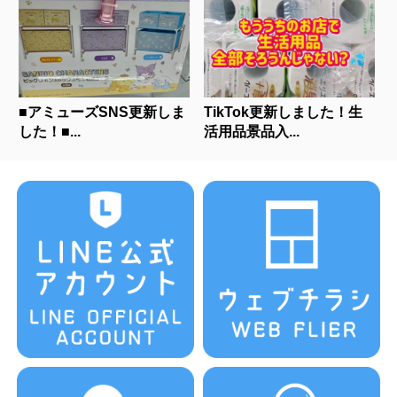
■アミューズSNS更新しま
TikTok更新しました！生
した！■...
活用品景品入...