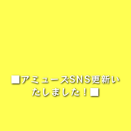
■アミューズSNS更新い
たしました！■