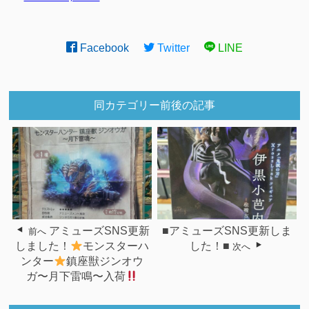
Facebook
Twitter
LINE
同カテゴリー前後の記事
アミューズSNS更新
■アミューズSNS更新しま
前へ
しました！
モンスターハ
した！■
次へ
ンター
鎮座獣ジンオウ
ガ〜月下雷鳴〜入荷