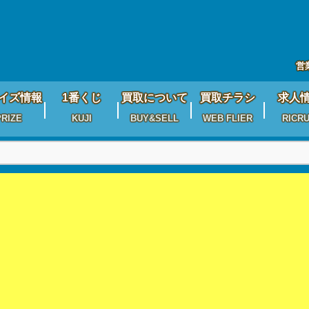
営
イズ情報
1番くじ
買取について
買取チラシ
求人
PRIZE
KUJI
BUY&SELL
WEB FLIER
RICRU