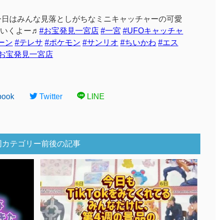
日はみんな見落としがちなミニキャッチャーの可愛
いくよー♬
#お宝発見一宮店
#一宮
#UFOキャッチャ
ーン
#テレサ
#ポケモン
#サンリオ
#ちいかわ
#エス
 お宝発見一宮店
book
Twitter
LINE
同カテゴリー前後の記事