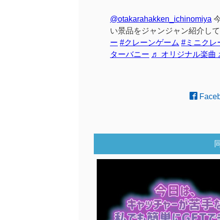
@otakarahakken_ichinomiya
今
い景品をジャンジャン紹介して
ー
#クレーンゲーム
#ミニクレ
ターバニー
♬ オリジナル楽曲
Face