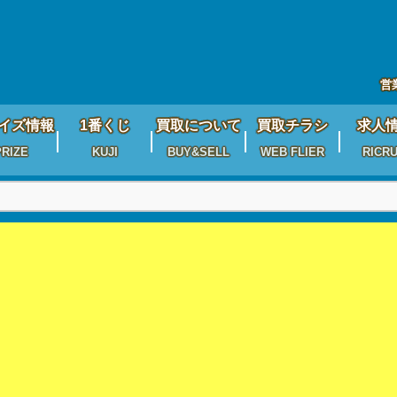
営
イズ情報
1番くじ
買取について
買取チラシ
求人
PRIZE
KUJI
BUY&SELL
WEB FLIER
RICRU