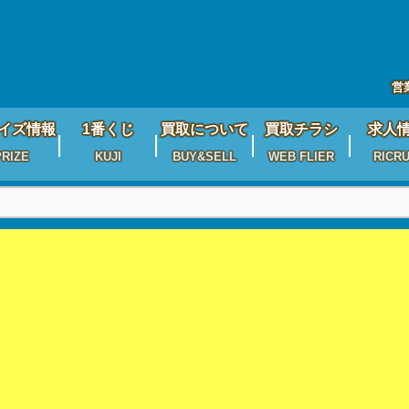
営
イズ情報
1番くじ
買取について
買取チラシ
求人
PRIZE
KUJI
BUY&SELL
WEB FLIER
RICRU