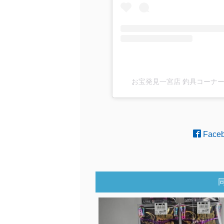
お宝発見一宮店 釣具コーナー(@ot
Face