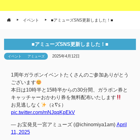
イベント
■アミューズSNS更新しました！■
■アミューズSNS更新しました！■
2025年4月12日
イベント
アミューズ
1周年ガラポンイベントたくさんのご参加ありがとう
ございます
本日は10時半と15時半からの30分間、ガラポン券と
キャッチャーおかわり券を無料配布いたします
お見逃しなく
（≧∇≦）
pic.twitter.com/mNJqqKpEkV
— お宝発見一宮アミューズ (@ichinomiya1am)
April
11, 2025