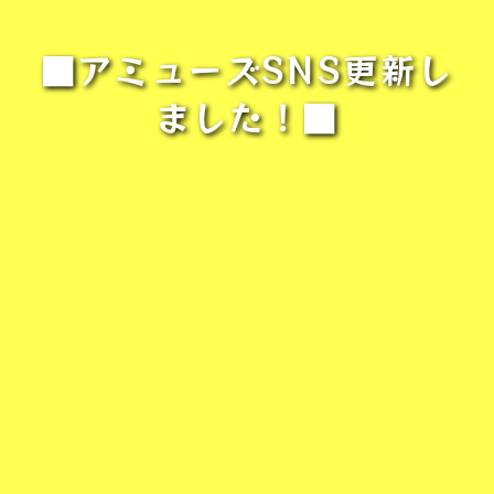
■アミューズSNS更新し
ました！■