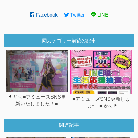
Facebook
Twitter
LINE
同カテゴリー前後の記事
■アミューズSNS更
前へ
■アミューズSNS更新しま
新いたしました！■
した！■
次へ
関連記事