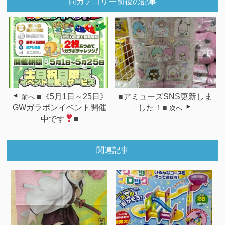
同カテゴリー前後の記事
■《5月1日～25日》
■アミューズSNS更新しま
前へ
GWガラポンイベント開催
した！■
次へ
中です
■
関連記事