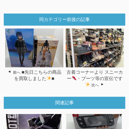
同カテゴリー前後の記事
■先日こちらの商品
古着コーナーより スニーカ
前へ
を買取しました
■
ー
・ブーツ等の宣伝です
次へ
関連記事