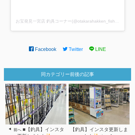
お宝発見一宮店 釣具コーナー(@otakarahakken_fishing)がシェアした投稿
Facebook
Twitter
LINE
同カテゴリー前後の記事
■【釣具】インスタ
【釣具】インスタ更新しま
前へ