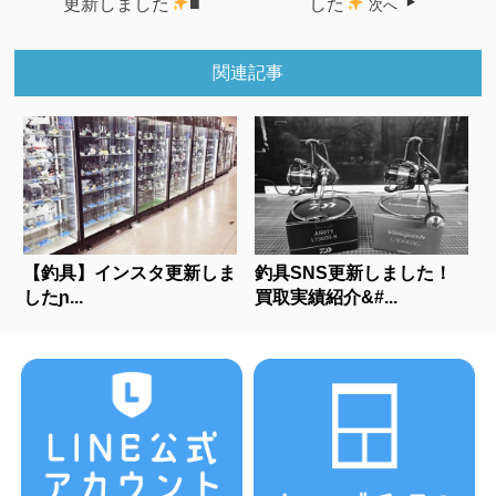
更新しました
■
した
次へ
関連記事
【釣具】インスタ更新しま
釣具SNS更新しました！
したɲ...
買取実績紹介&#...