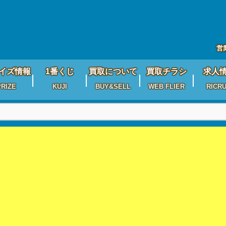
営
イズ情報
1番くじ
買取について
買取チラシ
求人
PRIZE
KUJI
BUY&SELL
WEB FLIER
RICRU