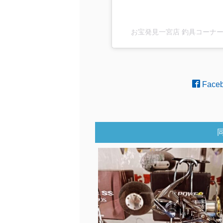
お宝発見一宮店 釣具コーナー(@ot
Face