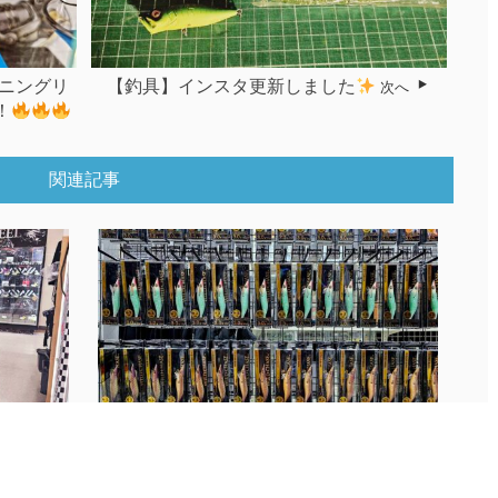
ニングリ
【釣具】インスタ更新しました
次へ
！
関連記事
.
■釣具SNS更新いたしました！★WILD...