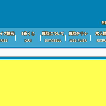
営
イズ情報
1番くじ
買取について
買取チラシ
求人
PRIZE
KUJI
BUY&SELL
WEB FLIER
RICRU