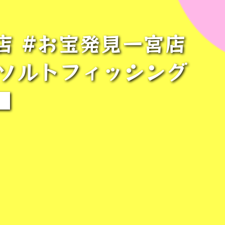
店 #お宝発見一宮店
#ソルトフィッシング
■