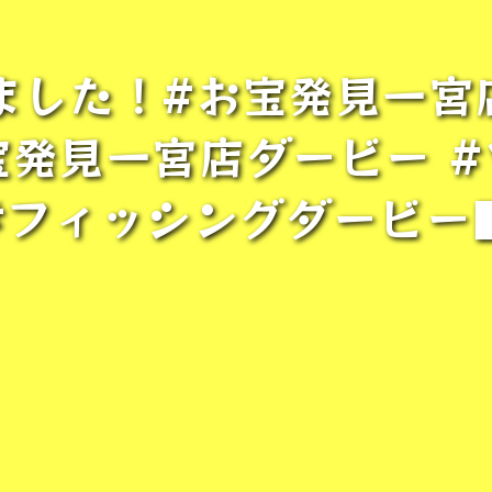
ました！#お宝発見一宮
宝発見一宮店ダービー 
#フィッシングダービー