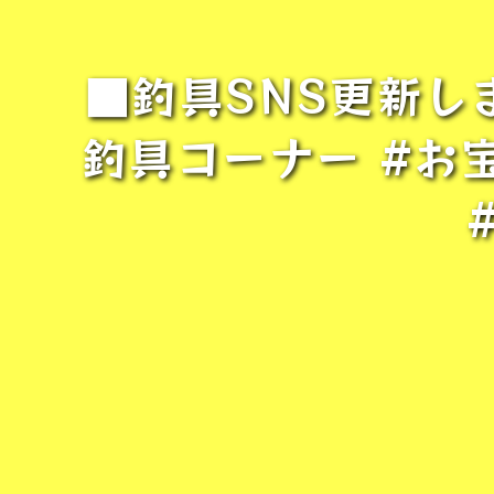
■釣具SNS更新し
釣具コーナー #お