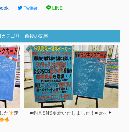
book
Twitter
LINE
同カテゴリー前後の記事
した
速
■釣具SNS更新いたしました！■
次へ