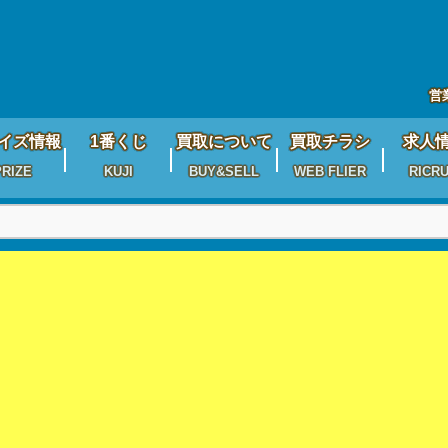
営
イズ情報
1番くじ
買取について
買取チラシ
求人
PRIZE
KUJI
BUY&SELL
WEB FLIER
RICRU