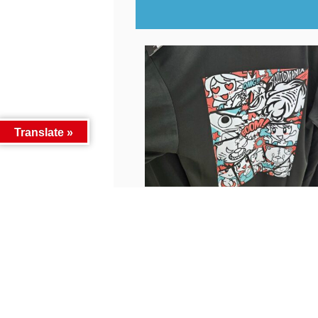
Translate »
■釣具SNS更新いたしました！■...