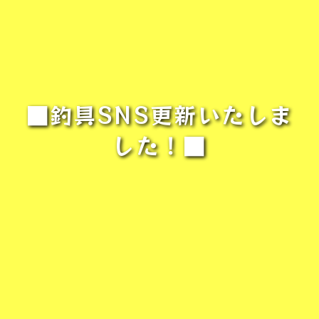
■釣具SNS更新いたしま
した！■