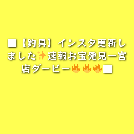
■【釣具】インスタ更新し
ました
速報お宝発見一宮
店ダービー
■