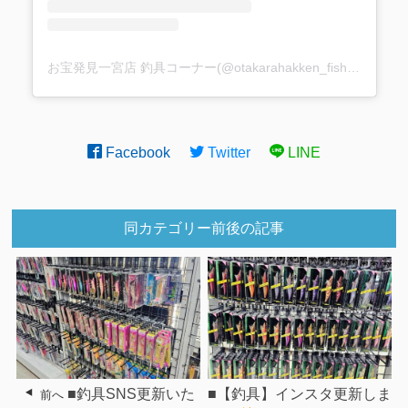
お宝発見一宮店 釣具コーナー(@otakarahakken_fishing)がシェアした投稿
Facebook
Twitter
LINE
同カテゴリー前後の記事
■釣具SNS更新いた
■【釣具】インスタ更新しま
前へ