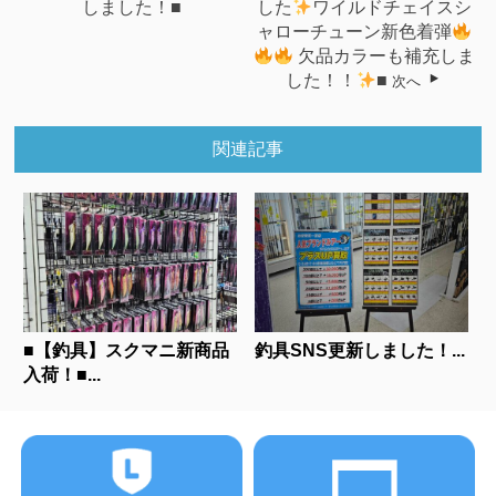
しました！■
した
ワイルドチェイスシ
ャローチューン新色着弾
欠品カラーも補充しま
した！！
■
次へ
関連記事
■【釣具】スクマニ新商品
釣具SNS更新しました！...
入荷！■...