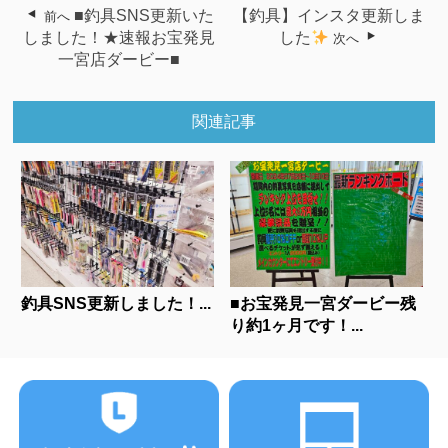
■釣具SNS更新いた
【釣具】インスタ更新しま
前へ
しました！★速報お宝発見
した
次へ
一宮店ダービー■
関連記事
釣具SNS更新しました！...
■お宝発見一宮ダービー残
り約1ヶ月です！...