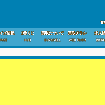
営
イズ情報
1番くじ
買取について
買取チラシ
求人
PRIZE
KUJI
BUY&SELL
WEB FLIER
RICRU