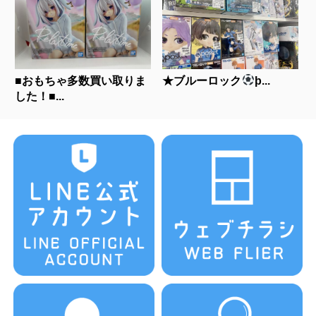
■おもちゃ多数買い取りま
★ブルーロック
þ...
した！■...