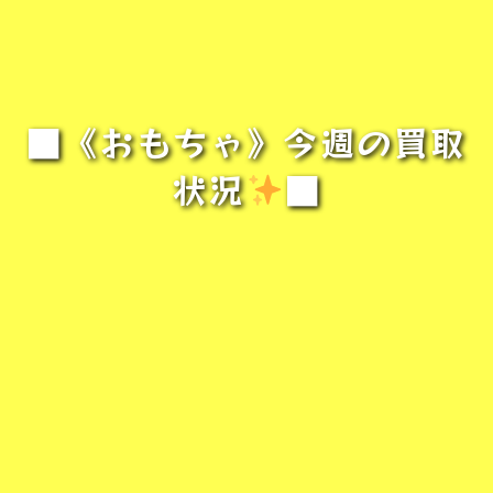
■《おもちゃ》今週の買取
状況
️