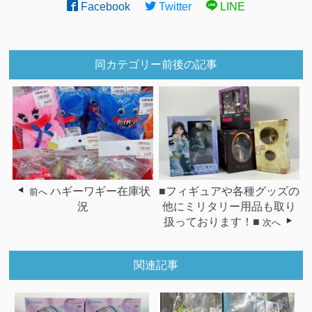
Facebook
Twitter
LINE
同カテゴリー前後の記事
ハギーワギー在庫状
■フィギュアや各種グッズの
前へ
況
他にミリタリー用品も取り
扱っております！■
次へ
関連記事