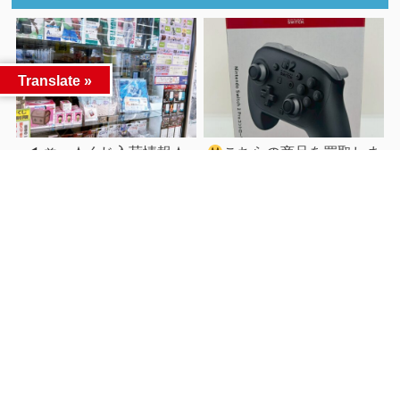
Translate »
★くじ入荷情報★
こちらの商品を買取しま
前へ
した
次へ
関連記事
■ワンピースグッズ■...
こちらは先日買取した商品