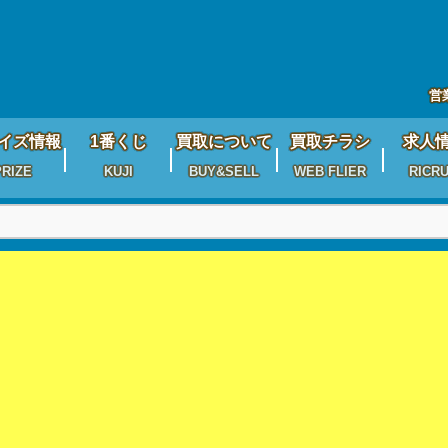
営
イズ情報
1番くじ
買取について
買取チラシ
求人
PRIZE
KUJI
BUY&SELL
WEB FLIER
RICRU