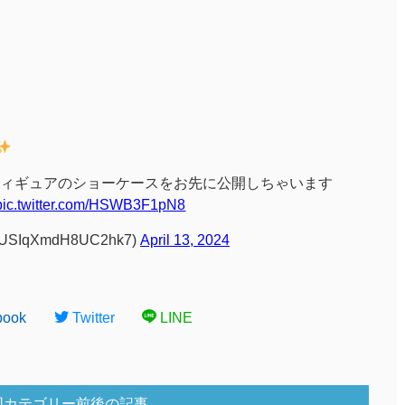
ィギュアのショーケースをお先に公開しちゃいます
pic.twitter.com/HSWB3F1pN8
IqXmdH8UC2hk7)
April 13, 2024
book
Twitter
LINE
同カテゴリー前後の記事