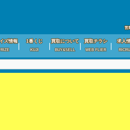
営
イズ情報
1番くじ
買取について
買取チラシ
求人
PRIZE
KUJI
BUY&SELL
WEB FLIER
RICRU