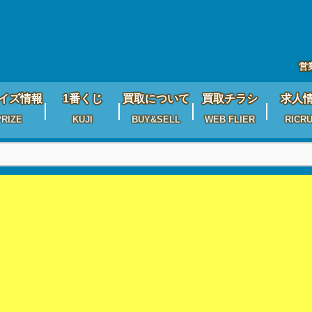
営
イズ情報
1番くじ
買取について
買取チラシ
求人
PRIZE
KUJI
BUY&SELL
WEB FLIER
RICRU