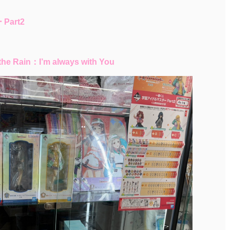
art2
ain：I’m always with You