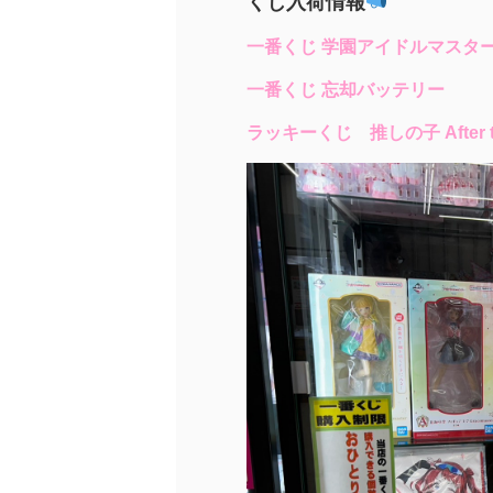
くじ入荷情報
一番くじ 学園アイドルマスター P
一番くじ 忘却バッテリー
ラッキーくじ 推しの子 After the R