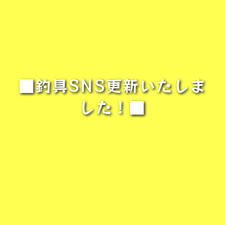
■釣具SNS更新いたしま
した！■