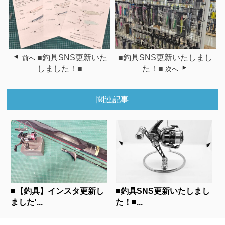
■釣具SNS更新いた
■釣具SNS更新いたしまし
前へ
しました！■
た！■
次へ
関連記事
■【釣具】インスタ更新し
■釣具SNS更新いたしまし
ました'...
た！■...