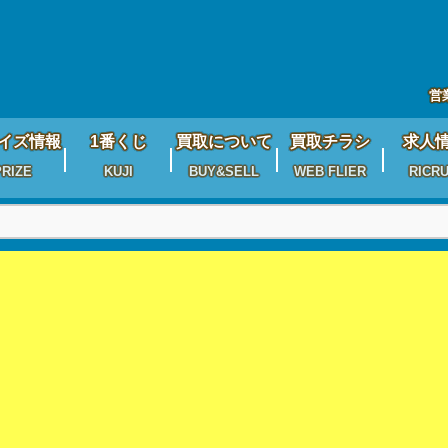
営
イズ情報
1番くじ
買取について
買取チラシ
求人
PRIZE
KUJI
BUY&SELL
WEB FLIER
RICRU