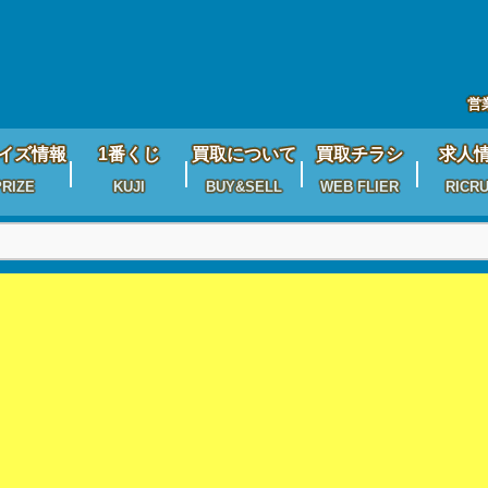
営
イズ情報
1番くじ
買取について
買取チラシ
求人
PRIZE
KUJI
BUY&SELL
WEB FLIER
RICRU