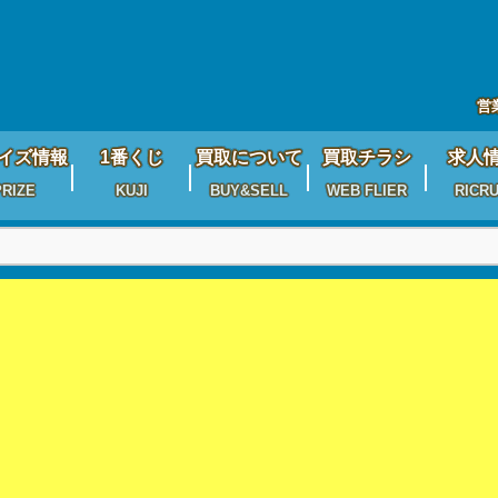
営
イズ情報
1番くじ
買取について
買取チラシ
求人
PRIZE
KUJI
BUY&SELL
WEB FLIER
RICRU