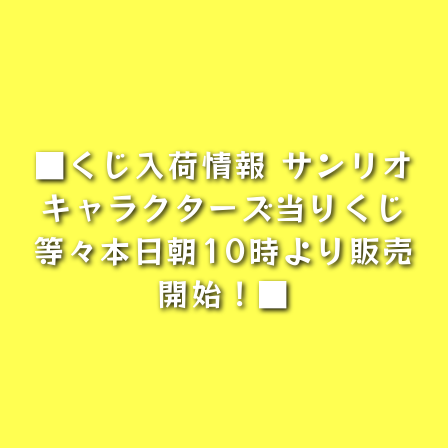
■くじ入荷情報 サンリオ
キャラクターズ当りくじ
等々本日朝10時より販売
開始！■